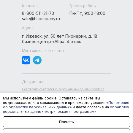
Контакты
График работы
8-800-511-31-73
Пн-Пт, 9:00-18:00
sale@hlcompany.ru
Адрес
г. Ижевск, ул. 50 лет Пионерии, д. 18,
бизнес-центр «Alfa», 4 этаж
Мы в социальных сетях
Документы
Положение об обработке персональных данных headline
Пользовательское соглашение headline
Мы используем файлы cookie. Оставаясь на сайте, вы
Согласие на обработку персональных данных
подтверждаете, что ознакомлены и принимаете условия
«Положения
Согласие на обработку данных метрическими
об обработке персональных данных»
и даете согласие на
обработку
программами и политика использования cookie
персональных данных метрическими программами.
Принять
©
2026
Все права защищены
Группа компаний Headline.