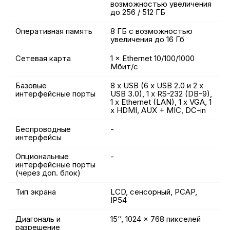
возможностью увеличения
до 256 / 512 ГБ
Оперативная память
8 ГБ с возможностью
увеличения до 16 Гб
Сетевая карта
1 × Ethernet 10/100/1000
Мбит/с
Базовые
8 x USB (6 х USB 2.0 и 2 х
интерфейсные порты
USB 3.0), 1 x RS-232 (DB-9),
1 x Ethernet (LAN), 1 x VGA, 1
x HDMI, AUX + MIC, DC-in
Беспроводные
-
интерфейсы
Опциональные
-
интерфейсные порты
(через доп. блок)
Тип экрана
LCD, сенсорный, PCAP,
IP54
Диагональ и
15‘’, 1024 x 768 пикселей
разрешение