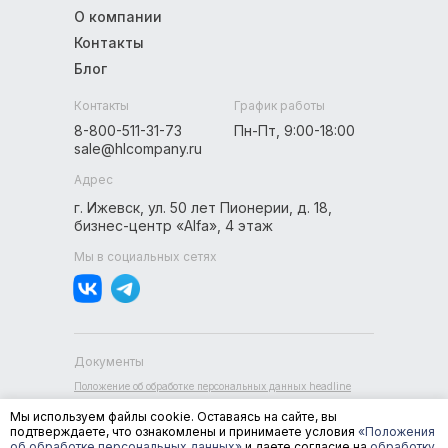
О компании
Контакты
Блог
Контакты
График работы
8-800-511-31-73
Пн-Пт, 9:00-18:00
sale@hlcompany.ru
Адрес
г. Ижевск, ул. 50 лет Пионерии, д. 18,
бизнес-центр «Alfa», 4 этаж
Мы в социальных сетях
Документы
Положение об обработке персональных данных headline
Пользовательское соглашение headline
Мы используем файлы cookie. Оставаясь на сайте, вы
Согласие на обработку персональных данных
подтверждаете, что ознакомлены и принимаете условия
«Положения
Согласие на обработку данных метрическими
об обработке персональных данных»
и даете согласие на
обработку