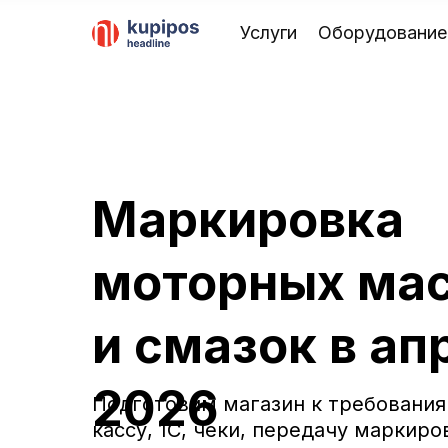
Услуги
Оборудование
Маркировка
Что изменится с 
моторных ма
масел и смазочн
и смазок в ап
2026
Подготовим магазин к требования
кассу, 1С, чеки, передачу маркиро