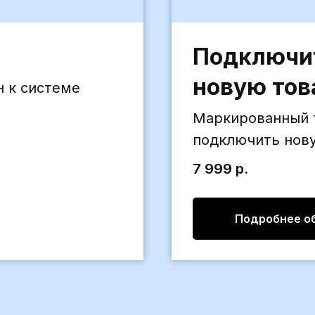
Подключи
новую тов
н к системе
Маркированный т
подключить нов
7 999
р.
Подробнее об