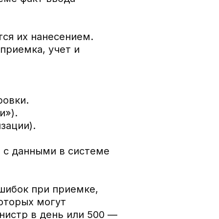
тся их нанесением.
приемка, учет и
ровки.
и»).
зации).
 с данными в системе
ошибок при приемке,
которых могут
нистр в день или 500 —