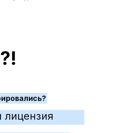
?!
рировались?
и лицензия