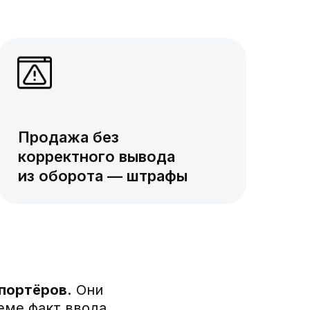
Продажа без
корректного вывода
из оборота — штрафы
портёров.
Они
еме факт ввода