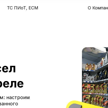
ТС ПИоТ, ЕСМ
О Компан
1 апреля 2026
при пр
сел
ых материалов?
реле
м: настроим
ванного